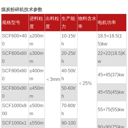
煤炭粉碎机技术参数
进料粒
出料粒
生产能
物料含水
规格型号
电机功率
度
度
力
率
SCF600×40
≤200m
10-15t/
18.5+18.5(1
0
m
h
5)kw
SCF600x60
≤300m
20-25t/
22+22(18.5)K
0
m
h
w
SCF800x60
≤400m
40-50t/
45+45(37)kw
0
m
h
＜
3mm
＜25%
SCF800x80
≤450m
50-60t/
45+55(45)kw
0
m
h
SCF1000x8
≤500m
70-80t/
55+75(55)kw
00
m
h
SCF1000x1
≤550m
90-100
90+90(75)kw