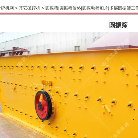
粉碎机网
>
其它破碎机
> 圆振筛|圆振筛价格|圆振动筛图片|多层圆振筛工
圆振筛