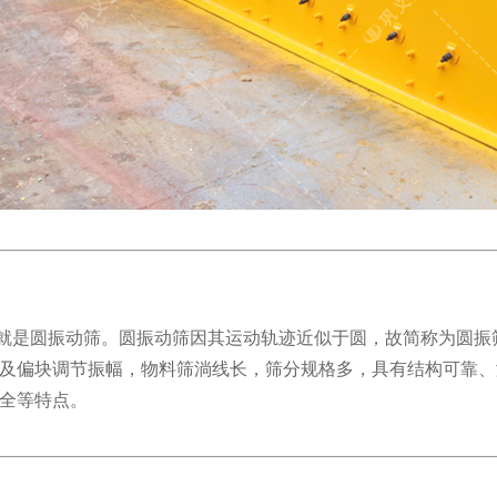
是圆振动筛。圆振动筛因其运动轨迹近似于圆，故简称为圆振筛
及偏块调节振幅，物料筛淌线长，筛分规格多，具有结构可靠、
全等特点。