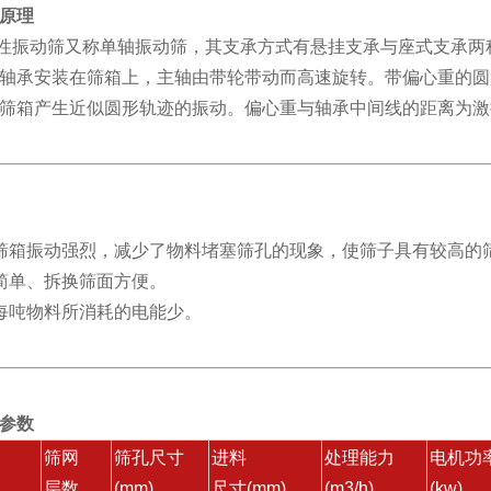
原理
振动筛又称单轴振动筛，其支承方式有悬挂支承与座式支承两种
轴承安装在筛箱上，主轴由带轮带动而高速旋转。带偏心重的圆
筛箱产生近似圆形轨迹的振动。偏心重与轴承中间线的距离为激
筛箱振动强烈，减少了物料堵塞筛孔的现象，使筛子具有较高的
简单、拆换筛面方便。
每吨物料所消耗的电能少。
参数
筛网
筛孔尺寸
进料
处理能力
电机功
层数
(mm)
尺寸(mm)
(m3/h)
(kw)