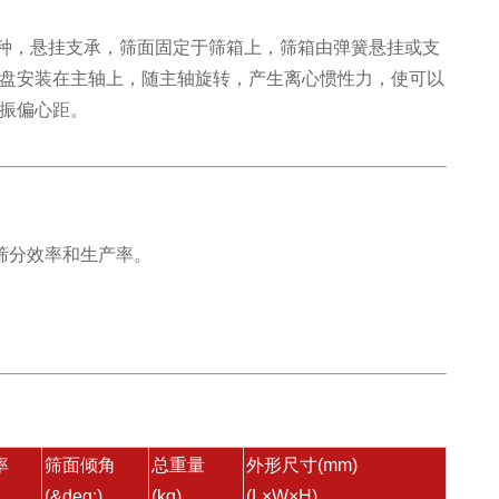
，悬挂支承，筛面固定于筛箱上，筛箱由弹簧悬挂或支
盘安装在主轴上，随主轴旋转，产生离心惯性力，使可以
振偏心距。
筛分效率和生产率。
率
筛面倾角
总重量
外形尺寸(mm)
(&deg;)
(kg)
(L×W×H)