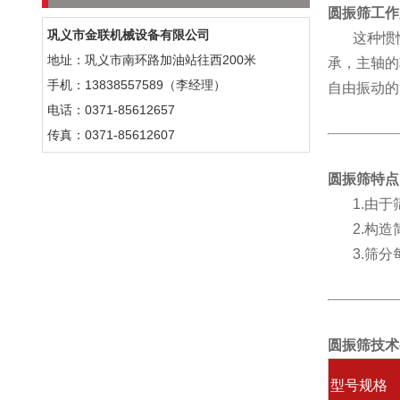
圆振筛工作
巩义市金联机械设备有限公司
这种惯性
地址：巩义市南环路加油站往西200米
承，主轴的
手机：13838557589（李经理）
自由振动的
电话：0371-85612657
传真：0371-85612607
圆振筛特点
1.由于
2.构造
3.筛分
圆振筛技术
型号规格