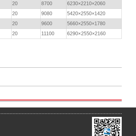
20
8700
6230×2210×2060
20
9080
5420×2550×1420
20
9600
5660×2550×1780
20
11100
6290×
2550×2160