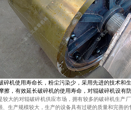
破碎机使用寿命长，粉尘污染少，采用先进
的
技术
和
摩擦，有效延长破碎机的使用寿命，对辊破碎机设有
是较大的对辊
破碎
机供应市场，拥有较多的
破碎
机生产厂
强、生产规模较大，生产的设备具有过硬的质量和完善的