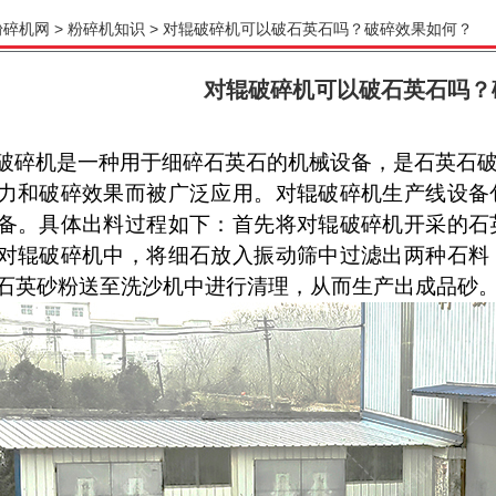
粉碎机网
>
粉碎机知识
> 对辊破碎机可以破石英石吗？破碎效果如何？
对辊破碎机可以破石英石吗？
破碎机是一种用于细碎
石英石
的机械设备，是
石英
石
力和破碎效果
而被广泛应用。对辊破碎机生产线设备
备。具体出料过程如下：首先将对辊破碎机开采的
石
对辊破碎机中，将细石放入振动筛中过滤出两种石料
石英
砂粉送至洗沙机中进行清理，从而生产出成品砂