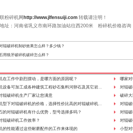
联粉碎机网
http://www.jlfensuiji.com
转载请注明！
地址：河南省巩义市南环路加油站往西200米 粉碎机价格咨询：138
对辊破碎机制砂效果怎么样？多少钱？
石用狼牙破碎机破碎怎么样？
机在工作中剧烈摆动，是哪方面的原因呢？
哪家对
机设备可加工成各种建筑工程砂石集料河卵石及其它岩...
对辊破
对辊破碎机生产厂家让您满意
破碎大
机型下对辊破碎机的价格，选择性价比高的对辊破碎机...
对辊破
石的对辊破碎机有什么优势，型号选择多吗？
对辊破
对辊破碎机工作效率？
对辊破
机的性能通过这些耐磨配件的工作来体现的
小型对