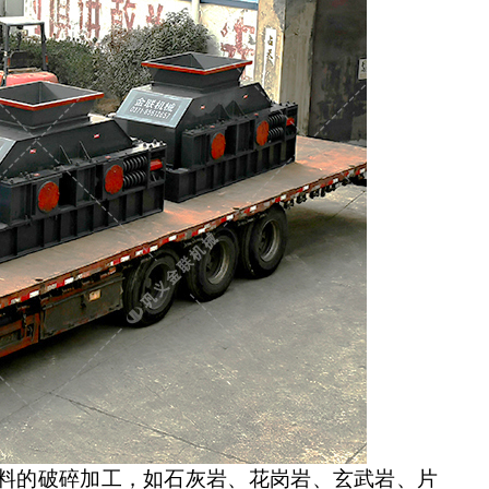
料的破碎加工，
如
石灰岩、花岗岩、玄武岩、片