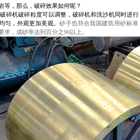
岩等
，那么，破碎效果如何呢？
辊破碎机破碎粒度可以调整，破碎机和洗沙机同时进行
均匀，外观更加美观。
砂子
也
符合我国
建筑用砂
标准
要求，成砂率达到
百分之
9
0
以上
。